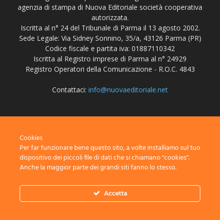
agenzia di stampa di Nuova Editoriale società cooperativa
autorizzata.
Iscritta al n° 24 del Tribunale di Parma il 13 agosto 2002.
Sede Legale: Via Sidney Sonnino, 35/a, 43126 Parma (PR)
Codice fiscale e partita iva: 01887110342
Iscritta al Registro imprese di Parma al n° 24929
Registro Operatori della Comunicazione - R.O.C. 4843
Contattaci:
info@nuovaeditoriale.net
SEGUICI
Cookies
Per far funzionare bene questo sito, a volte installiamo sul tuo
dispositivo dei piccoli file di dati che si chiamano "cookies".
Anche la maggior parte dei grandi siti fanno lo stesso.
Disclaimer
Privacy
Advertisement
Contact Us
Accetta
© Nuova Editoriale società cooperativa