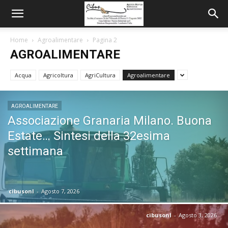
Home
Agroalimentare
Pagina 2
AGROALIMENTARE
Acqua
Agricoltura
AgriCultura
Agroalimentare
AGROALIMENTARE
Associazione Granaria Milano. Buona
Estate… Sintesi della 32esima
settimana
cibusonl
-
Agosto 7, 2026
cibusonl
-
Agosto 3, 2026