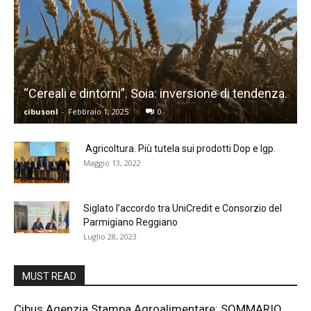
“Cereali e dintorni”. Soia: inversione di tendenza.
cibusonl
-
Febbraio 1, 2025
0
Agricoltura. Più tutela sui prodotti Dop e Igp.
Maggio 13, 2022
Siglato l’accordo tra UniCredit e Consorzio del
Parmigiano Reggiano
Luglio 28, 2023
MUST READ
Cibus Agenzia Stampa Agroalimentare: SOMMARIO