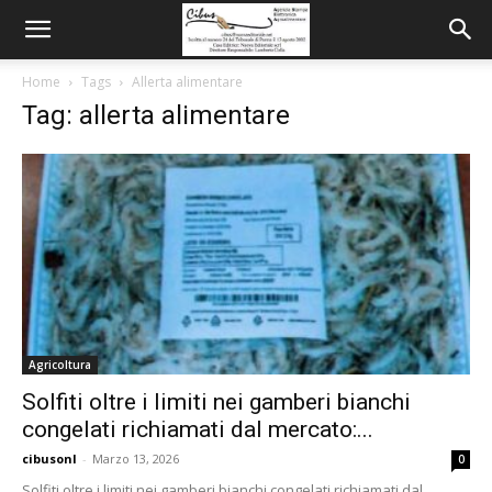
Home
Tags
Allerta alimentare
Tag: allerta alimentare
Agricoltura
Solfiti oltre i limiti nei gamberi bianchi
congelati richiamati dal mercato:...
cibusonl
-
Marzo 13, 2026
0
Solfiti oltre i limiti nei gamberi bianchi congelati richiamati dal