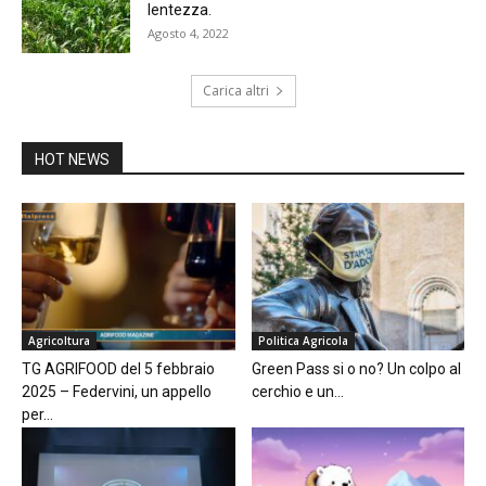
lentezza.
Agosto 4, 2022
Carica altri
HOT NEWS
Agricoltura
Politica Agricola
TG AGRIFOOD del 5 febbraio
Green Pass si o no? Un colpo al
2025 – Federvini, un appello
cerchio e un...
per...