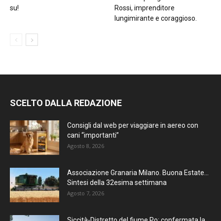
su!
Rossi, imprenditore
lungimirante e coraggioso.
SCELTO DALLA REDAZIONE
Consigli dal web per viaggiare in aereo con
cani “importanti”
Agosto 8, 2026
Associazione Granaria Milano. Buona Estate…
Sintesi della 32esima settimana
Agosto 7, 2026
Siccità-Distretto del fiume Po: confermata la