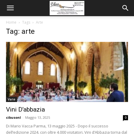
Home
Tags
Arte
Tag: arte
Varie
Vini D’abbazia
cibusonl
-
Maggio 13, 2025
0
Di Mario Vacca Parma, 13 maggio 2025 - Dopo il successo
dell’edizione 2024, con oltre 4.000 visitatori, Vini d’Abbazia torna dal