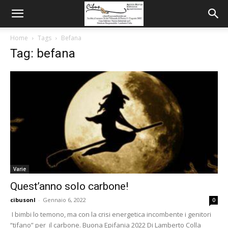
Home
Tags
Befana
Tag: befana
Varie
Quest’anno solo carbone!
cibusonl
-
Gennaio 6, 2022
0
I bimbi lo temono, ma con la crisi energetica incombente i genitori
“tifano” per il carbone. Buona Epifania 2022 Di Lamberto Colla