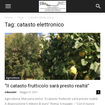
Home
Tags
Catasto elettronico
Tag: catasto elettronico
Agricoltura
“Il catasto frutticolo sarà presto realtà”
cibusonl
-
Maggio 8, 2021
0
Agricoltura, Marzana (m5s): “il catasto frutticolo sarà presto realtà.
A disposizione 5 milioni di euro” Roma, 6 maggio – “Con il nuovo