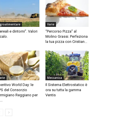
groalimentare
Varie
ereali e dintorni”. Valori
“Percorso Pizza” al
 calo.
Molino Grassi. Perfeziona
la tua pizza con Cristian...
arie
Meccanica
eritivo World Day: le
Il Sistema Elettrostatico è
PS del Consorzio
ora su tutta la gamma
rmigiano Reggiano per
Ventis
..