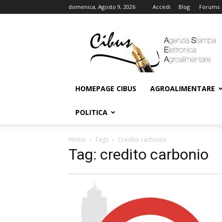
domenica, Agosto 9, 2026
Accedi
Blog
Forums
Cibus
Online
HOMEPAGE CIBUS
AGROALIMENTARE
POLITICA
Home
Tags
Credito carbonio
Tag: credito carbonio