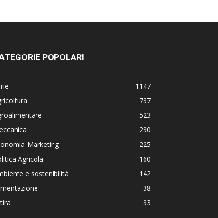
ATEGORIE POPOLARI
rie
1147
ricoltura
737
groalimentare
523
eccanica
230
conomia-Marketing
225
litica Agricola
160
biente e sostenibilità
142
limentazione
38
tira
33