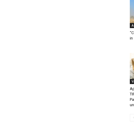
A
“C
in
V
Ap
TI
Pa
un.