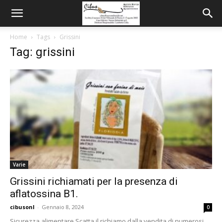
Home
Tags
Grissini
Tag: grissini
Varie
Grissini richiamati per la presenza di
aflatossina B1.
cibusonl
-
Gennaio 8, 2024
0
Sicurezza alimentare Scatta il richiamo dalla vendita di numerosi