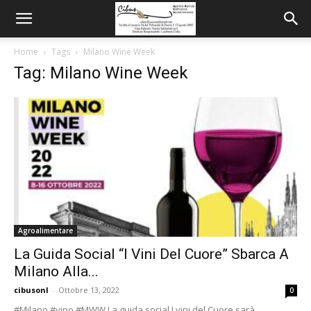
Home
Tags
Milano Wine Week
Tag: Milano Wine Week
Agroalimentare
La Guida Social “I Vini Del Cuore” Sbarca A
Milano Alla...
cibusonl
-
Ottobre 13, 2022
0
#Milano #vino #MWW La guida social I vini del Cuore sarà