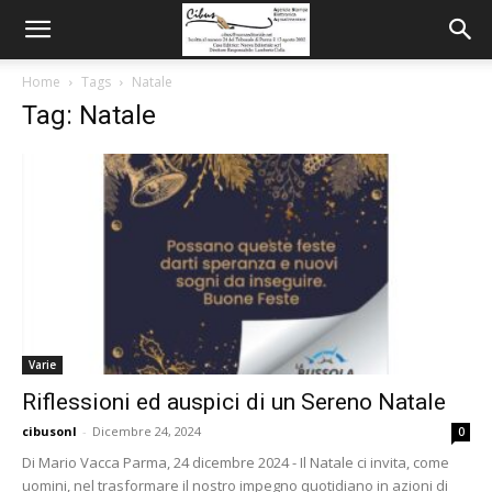
Home
Tags
Natale
Tag: Natale
Varie
Riflessioni ed auspici di un Sereno Natale
cibusonl
-
Dicembre 24, 2024
0
Di Mario Vacca Parma, 24 dicembre 2024 - Il Natale ci invita, come
uomini, nel trasformare il nostro impegno quotidiano in azioni di