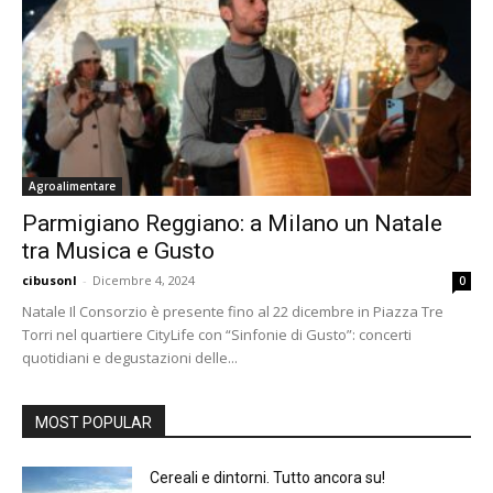
Agroalimentare
Parmigiano Reggiano: a Milano un Natale
tra Musica e Gusto
cibusonl
-
Dicembre 4, 2024
0
Natale Il Consorzio è presente fino al 22 dicembre in Piazza Tre
Torri nel quartiere CityLife con “Sinfonie di Gusto”: concerti
quotidiani e degustazioni delle...
MOST POPULAR
Cereali e dintorni. Tutto ancora su!