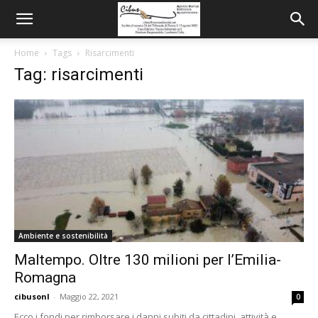
Home
Tags
Risarcimenti
Tag: risarcimenti
Ambiente e sostenibilità
Maltempo. Oltre 130 milioni per l’Emilia-
Romagna
cibusonl
-
Maggio 22, 2021
0
Ecco i fondi per rimborsare i danni subiti da cittadini, attività e