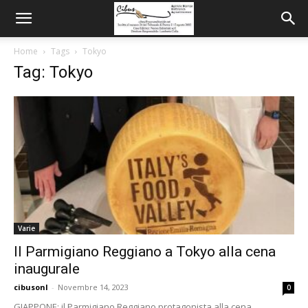
Home
Tags
Tokyo
Tag: Tokyo
Varie
Il Parmigiano Reggiano a Tokyo alla cena
inaugurale
cibusonl
-
Novembre 14, 2023
0
GIAPPONE: il Parmigiano Reggiano protagonista alla cena