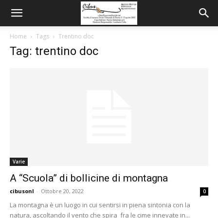
Home
Tags
Trentino doc
Tag: trentino doc
Varie
A “Scuola” di bollicine di montagna
cibusonl
-
Ottobre 20, 2022
0
La montagna è un luogo in cui sentirsi in piena sintonia con la
natura, ascoltando il vento che spira fra le cime innevate in...