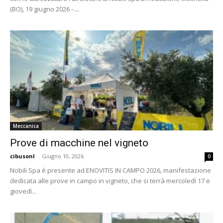
(BO), 19 giugno 2026 -....
Meccanica
Prove di macchine nel vigneto
cibusonl
-
Giugno 10, 2026
0
Nobili Spa è presente ad ENOVITIS IN CAMPO 2026, manifestazione
dedicata alle prove in campo in vigneto, che si terrà mercoledì 17 e
giovedì...