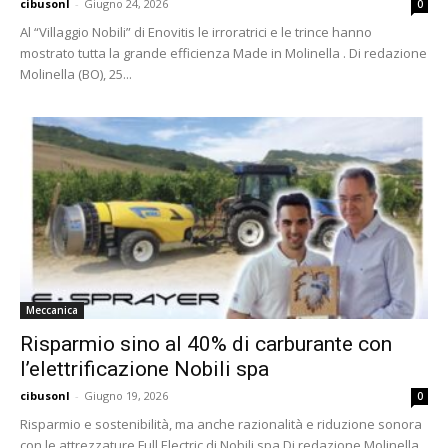
cibusonl
-
Giugno 24, 2026
0
Al “Villaggio Nobili” di Enovitis le irroratrici e le trince hanno
mostrato tutta la grande efficienza Made in Molinella . Di redazione
Molinella (BO), 25...
Meccanica
Risparmio sino al 40% di carburante con
l’elettrificazione Nobili spa
cibusonl
-
Giugno 19, 2026
0
Risparmio e sostenibilità, ma anche razionalità e riduzione sonora
con le attrezzature Full Electric di Nobili spa Di redazione Molinella