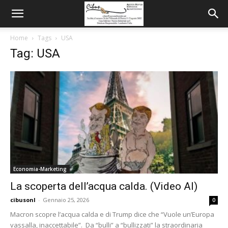
Home
Tags
USA
Tag: USA
Economia-Marketing
La scoperta dell’acqua calda. (Video AI)
cibusonl
-
Gennaio 25, 2026
0
Macron scopre l’acqua calda e di Trump dice che “Vuole un’Europa
vassalla, inaccettabile”. Da “bulli” a “bullizzati” la straordinaria