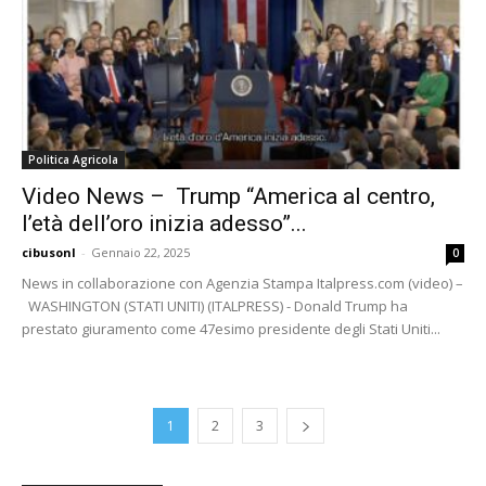
Politica Agricola
Video News – Trump “America al centro,
l’età dell’oro inizia adesso”...
cibusonl
-
Gennaio 22, 2025
0
News in collaborazione con Agenzia Stampa Italpress.com (video) –
WASHINGTON (STATI UNITI) (ITALPRESS) - Donald Trump ha
prestato giuramento come 47esimo presidente degli Stati Uniti...
1
2
3