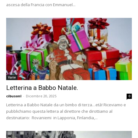
ascesa della Francia con Emmanuel...
Varie
Letterina a Babbo Natale.
cibusonl
-
Dicembre 20, 2025
0
Letterina a Babbo Natale da un bimbo di terza…età! Riceviamo e
pubblichiamo questa lettera al direttore che dirottiamo al
destinatario: Rovaniemi in Lapponia, Finlandia,...