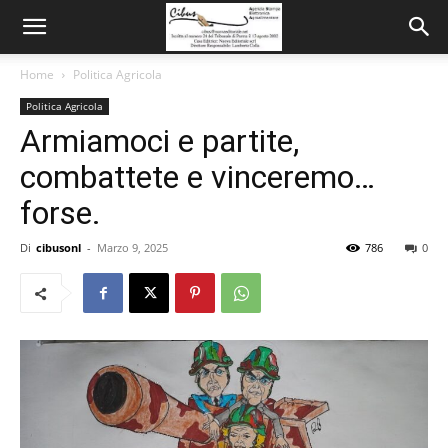
Home
Politica Agricola
Politica Agricola
Armiamoci e partite,
combattete e vinceremo…
forse.
Di
cibusonl
-
Marzo 9, 2025
786
0