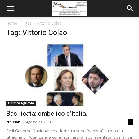
Home
Tags
Vittorio Colao
Tag: Vittorio Colao
Politica Agricola
Basilicata: ombelico d’Italia.
cibusonl
-
Agosto 29, 2021
0
Se il Governo Nazionale è a forte trazione “sudista”, la piccola
cittadina di Potenza è la comunità meglio rappresentata. Speranza,