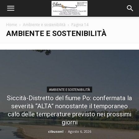
Home
Ambiente e sostenibilità
Pagina 14
AMBIENTE E SOSTENIBILITÀ
AMBIENTE E SOSTENIBILITÀ
Siccità-Distretto del fiume Po: confermata la
severità “ALTA” nonostante il temporaneo
calo delle temperature previsto nei prossimi
giorni
cibusonl
-
Agosto 6, 2026