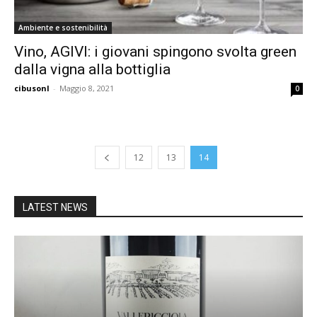
Ambiente e sostenibilità
Vino, AGIVI: i giovani spingono svolta green
dalla vigna alla bottiglia
cibusonl
-
Maggio 8, 2021
0
12
13
14
LATEST NEWS