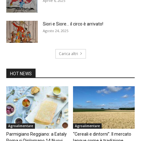
Aprile 6, 2025
Siori e Siore… il circo è arrivato!
Agosto 24, 2025
Carica altri
HOT NEWS
Agroalimentare
Agroalimentare
Parmigiano Reggiano: a Eataly
“Cereali e dintorni”. Il mercato
Roma si Diplomano 14 Nuovi
langue come è tradizione