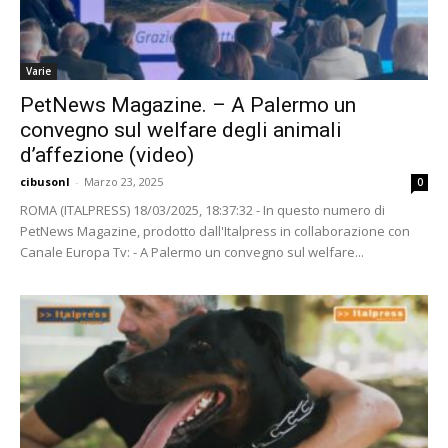
Varie
PetNews Magazine. – A Palermo un
convegno sul welfare degli animali
d’affezione (video)
cibusonl
-
Marzo 23, 2025
0
ROMA (ITALPRESS) 18/03/2025, 18:37:32 - In questo numero di
PetNews Magazine, prodotto dall'Italpress in collaborazione con
Canale Europa Tv: - A Palermo un convegno sul welfare...