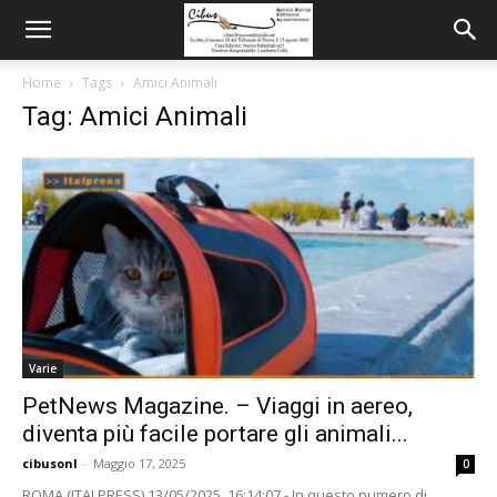
Home
Tags
Amici Animali
Tag: Amici Animali
Varie
PetNews Magazine. – Viaggi in aereo,
diventa più facile portare gli animali...
cibusonl
-
Maggio 17, 2025
0
ROMA (ITALPRESS) 13/05/2025, 16:14:07 - In questo numero di