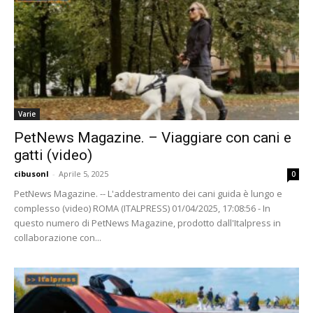
Varie
PetNews Magazine. – Viaggiare con cani e
gatti (video)
cibusonl
-
Aprile 5, 2025
0
PetNews Magazine. -- L'addestramento dei cani guida è lungo e
complesso (video) ROMA (ITALPRESS) 01/04/2025, 17:08:56 - In
questo numero di PetNews Magazine, prodotto dall'Italpress in
collaborazione con...