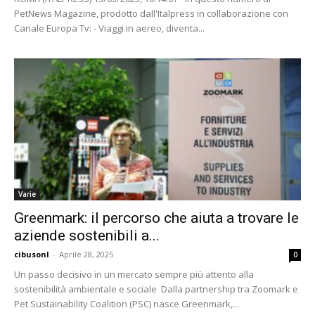
PetNews Magazine, prodotto dall'Italpress in collaborazione con
Canale Europa Tv: - Viaggi in aereo, diventa...
Varie
Greenmark: il percorso che aiuta a trovare le
aziende sostenibili a...
cibusonl
-
Aprile 28, 2025
0
Un passo decisivo in un mercato sempre più attento alla
sostenibilità ambientale e sociale Dalla partnership tra Zoomark e
Pet Sustainability Coalition (PSC) nasce Greenmark,...