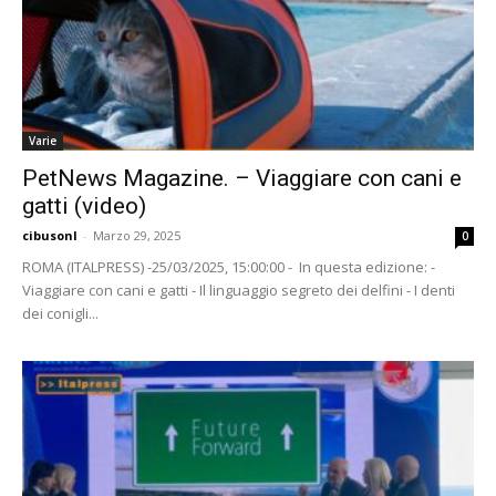
Varie
PetNews Magazine. – Viaggiare con cani e
gatti (video)
cibusonl
-
Marzo 29, 2025
0
ROMA (ITALPRESS) -25/03/2025, 15:00:00 - In questa edizione: -
Viaggiare con cani e gatti - Il linguaggio segreto dei delfini - I denti
dei conigli...