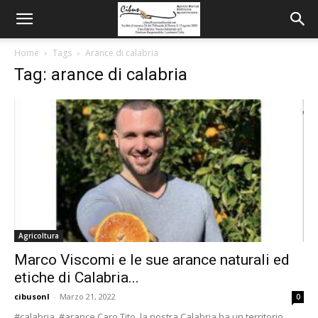
Home
Tags
Arance di calabria
Tag: arance di calabria
Agricoltura
Marco Viscomi e le sue arance naturali ed
etiche di Calabria...
cibusonl
-
Marzo 21, 2022
0
#calabria #arance Caro Tito, la nostra Calabria ha un territorio