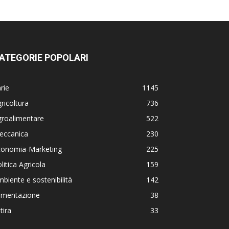
ATEGORIE POPOLARI
rie
1145
ricoltura
736
groalimentare
522
eccanica
230
conomia-Marketing
225
litica Agricola
159
biente e sostenibilità
142
limentazione
38
tira
33