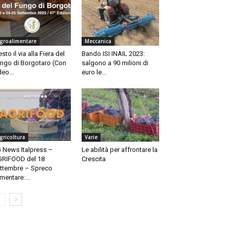
groalimentare
Meccanica
esto il via alla Fiera del
Bando ISI INAIL 2023:
ngo di Borgotaro (Con
salgono a 90 milioni di
deo...
euro le...
gricoltura
Varie
 News Italpress –
Le abilità per affrontare la
RIFOOD del 18
Crescita
ttembre – Spreco
imentare:...