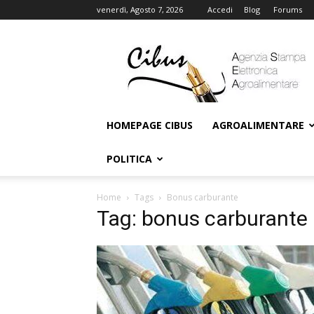
venerdì, Agosto 7, 2026
Accedi
Blog
Forums
Cibus
Online
HOMEPAGE CIBUS
AGROALIMENTARE
POLITICA
Home
Tags
Bonus carburante
Tag: bonus carburante