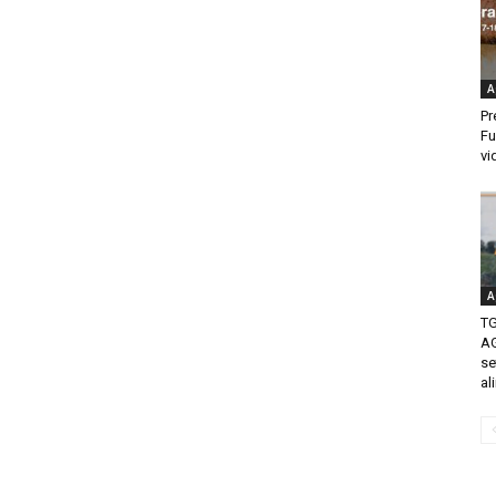
A
Pr
Fu
vi
A
TG
AG
se
al