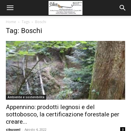
Home
Tags
Boschi
Tag: Boschi
Ambiente e sostenibilità
Appennino: prodotti legnosi e del
sottobosco, la certificazione forestale per
creare...
cibusonl
-
Agosto 4, 2022
0