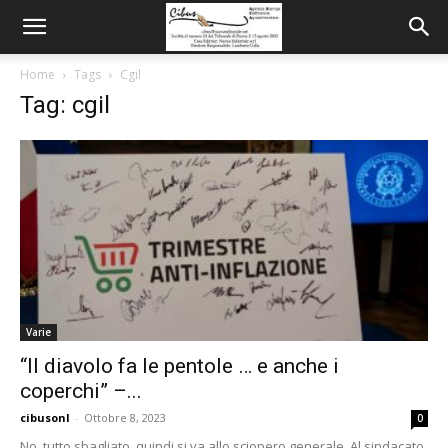
Home
Tags
Cgil
Tag: cgil
Varie
“Il diavolo fa le pentole … e anche i
coperchi” –...
cibusonl
-
Ottobre 8, 2023
0
No, tutto sbagliato, quindi si va allo sciopero generale. Al sindacato