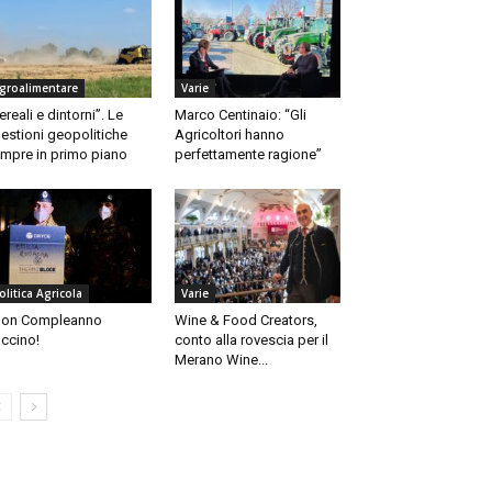
groalimentare
Varie
ereali e dintorni”. Le
Marco Centinaio: “Gli
estioni geopolitiche
Agricoltori hanno
mpre in primo piano
perfettamente ragione”
olitica Agricola
Varie
uon Compleanno
Wine & Food Creators,
ccino!
conto alla rovescia per il
Merano Wine...