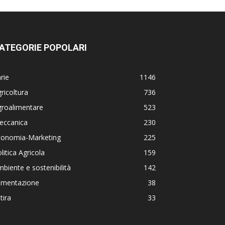
ATEGORIE POPOLARI
rie
1146
ricoltura
736
groalimentare
523
eccanica
230
conomia-Marketing
225
litica Agricola
159
biente e sostenibilità
142
limentazione
38
tira
33