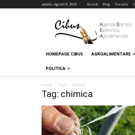
sabato, Agosto 8, 2026
Accedi
Blog
Forums
Cibus
Online
HOMEPAGE CIBUS
AGROALIMENTARE
POLITICA
Home
Tags
Chimica
Tag: chimica