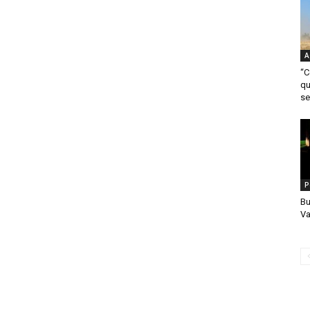
A
“C
qu
se
P
B
Va