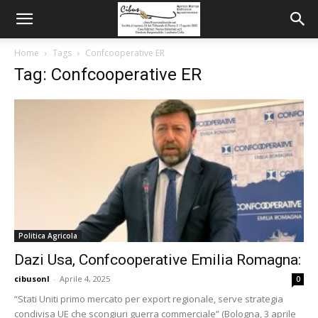
Home
Tags
Confcooperative ER
Tag: Confcooperative ER
Politica Agricola
Dazi Usa, Confcooperative Emilia Romagna:
cibusonl
-
Aprile 4, 2025
0
“Stati Uniti primo mercato per export regionale, serve strategia
condivisa UE che scongiuri guerra commerciale” (Bologna, 3 aprile