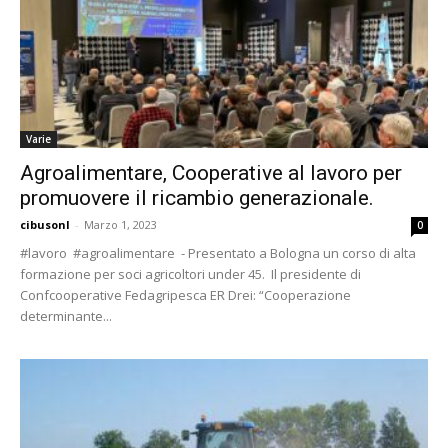
Varie
Agroalimentare, Cooperative al lavoro per
promuovere il ricambio generazionale.
cibusonl
-
Marzo 1, 2023
0
#lavoro #agroalimentare - Presentato a Bologna un corso di alta
formazione per soci agricoltori under 45. Il presidente di
Confcooperative Fedagripesca ER Drei: “Cooperazione
determinante...