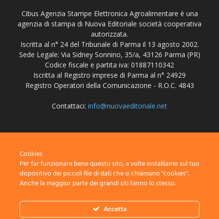
Cibus Agenzia Stampe Elettronica Agroalimentare è una
agenzia di stampa di Nuova Editoriale società cooperativa
autorizzata.
Iscritta al n° 24 del Tribunale di Parma il 13 agosto 2002.
Sede Legale: Via Sidney Sonnino, 35/a, 43126 Parma (PR)
Codice fiscale e partita iva: 01887110342
Iscritta al Registro imprese di Parma al n° 24929
Registro Operatori della Comunicazione - R.O.C. 4843
Contattaci:
info@nuovaeditoriale.net
SEGUICI
Cookies
Per far funzionare bene questo sito, a volte installiamo sul tuo
dispositivo dei piccoli file di dati che si chiamano "cookies".
Anche la maggior parte dei grandi siti fanno lo stesso.
Disclaimer
Privacy
Advertisement
Contact Us
Accetta