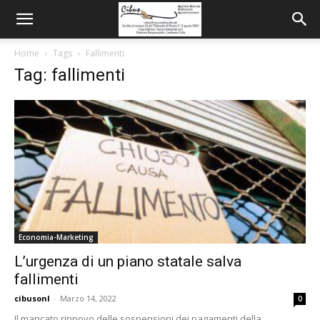
Home
Tags
Fallimenti
Tag: fallimenti
Economia-Marketing
L’urgenza di un piano statale salva
fallimenti
cibusonl
-
Marzo 14, 2022
0
Il mancato rinnovo delle sospensioni dei pagamenti della