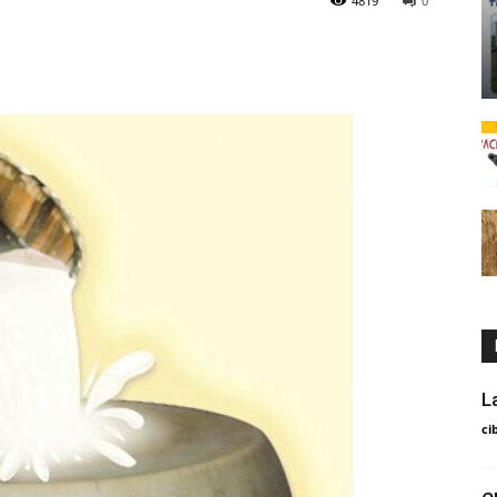
4819
0
L
ci