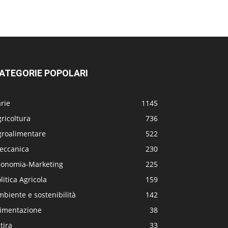
ATEGORIE POPOLARI
rie
1145
ricoltura
736
groalimentare
522
eccanica
230
conomia-Marketing
225
litica Agricola
159
biente e sostenibilità
142
limentazione
38
tira
33