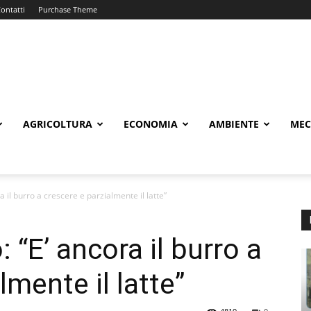
ontatti
Purchase Theme
AGRICOLTURA
ECONOMIA
AMBIENTE
MEC
a il burro a crescere e parzialmente il latte”
 “E’ ancora il burro a
lmente il latte”