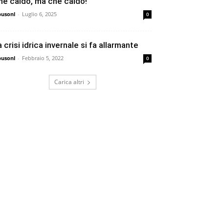
he caldo, ma che caldo!
busonl
-
Luglio 6, 2025
0
a crisi idrica invernale si fa allarmante
busonl
-
Febbraio 5, 2022
0
Carica altri