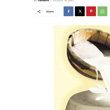
Di
cibusonl
-
Ottobre 16, 2023
Share