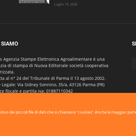
Luglio 19, 2026
 SIAMO
S
s Agenzia Stampe Elettronica Agroalimentare è una
zia di stampa di Nuova Editoriale società cooperativa
rizzata.
itta al n° 24 del Tribunale di Parma il 13 agosto 2002.
 Legale: Via Sidney Sonnino, 35/a, 43126 Parma (PR)
ce fiscale e partita iva: 01887110342
itta al Registro imprese di Parma al n° 24929
stro Operatori della Comunicazione - R.O.C. 4843
tivo dei piccoli file di dati che si chiamano "cookies". Anche la maggior parte
attaci:
info@nuovaeditoriale.net