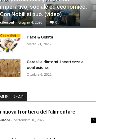
imperativo, sociale ed economico.
Con Nobili si può. (video)
cibusonl
-
Giugno 4, 2026
0
Pace & Giusta
Marzo 21, 2025
Cereali e dintorni. Incertezza e
confusione.
Ottobre 6, 2022
MUST READ
a nuova frontiera dell’alimentare
busonl
-
Settembre 16, 2022
0