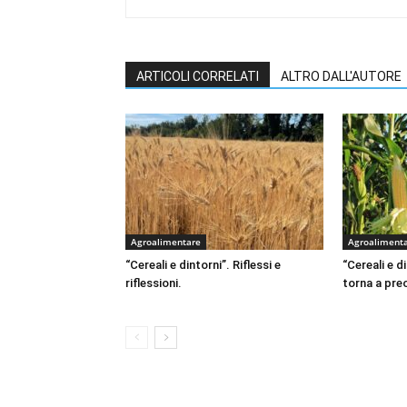
ARTICOLI CORRELATI
ALTRO DALL'AUTORE
Agroalimentare
Agroaliment
“Cereali e dintorni”. Riflessi e
“Cereali e d
riflessioni.
torna a pr