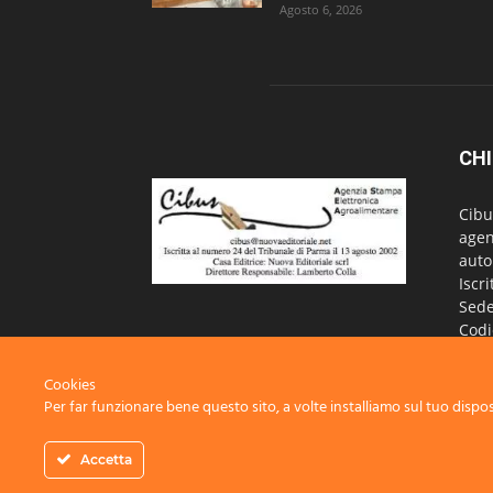
Agosto 6, 2026
CHI
Cibu
agen
auto
Iscr
Sede
Codi
Iscr
Regi
Cookies
Per far funzionare bene questo sito, a volte installiamo sul tuo disposi
Cont
Accetta