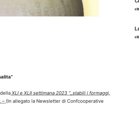
C
ci
L
ci
alita”
 della
XLI e XLII settimana 2023 “_stabili i formaggi,
”. –
(In allegato la Newsletter di Confcooperative