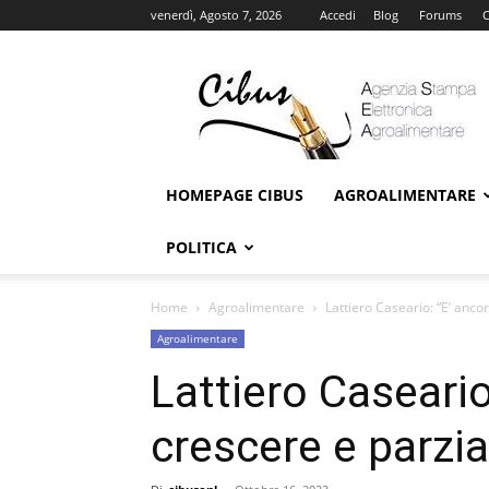
venerdì, Agosto 7, 2026
Accedi
Blog
Forums
C
Cibus
Online
HOMEPAGE CIBUS
AGROALIMENTARE
POLITICA
Home
Agroalimentare
Lattiero Caseario: “E’ ancor
Agroalimentare
Lattiero Caseario:
crescere e parzia