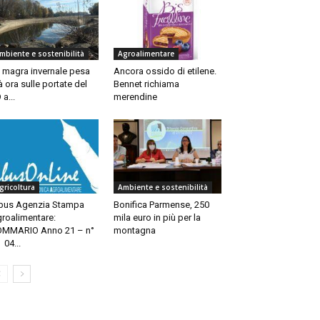
mbiente e sostenibilità
Agroalimentare
 magra invernale pesa
Ancora ossido di etilene.
à ora sulle portate del
Bennet richiama
 a...
merendine
gricoltura
Ambiente e sostenibilità
bus Agenzia Stampa
Bonifica Parmense, 250
roalimentare:
mila euro in più per la
MMARIO Anno 21 – n°
montagna
 04...