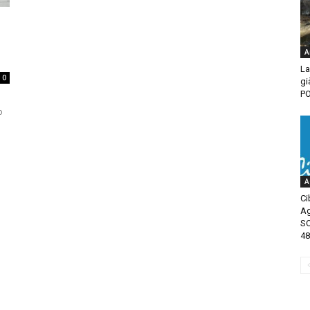
A
La
0
gi
PO
o
A
Ci
Ag
SO
48