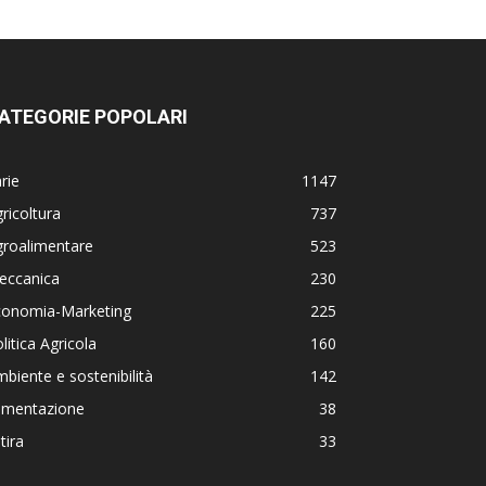
ATEGORIE POPOLARI
rie
1147
ricoltura
737
groalimentare
523
eccanica
230
conomia-Marketing
225
litica Agricola
160
biente e sostenibilità
142
limentazione
38
tira
33