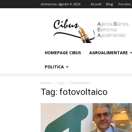
domenica, Agosto 9, 2026
Accedi
Blog
Forums
Cibus
Online
HOMEPAGE CIBUS
AGROALIMENTARE
POLITICA
Home
Tags
Fotovoltaico
Tag: fotovoltaico