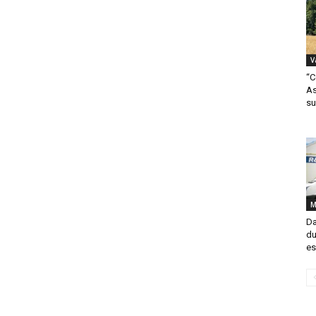
V
“C
As
su
M
Da
du
es