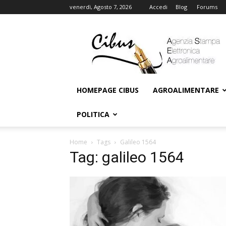
venerdì, Agosto 7, 2026
Accedi
Blog
Forums
Cibus
Online
HOMEPAGE CIBUS
AGROALIMENTARE
POLITICA
Home
Tags
Galileo 1564
Tag: galileo 1564