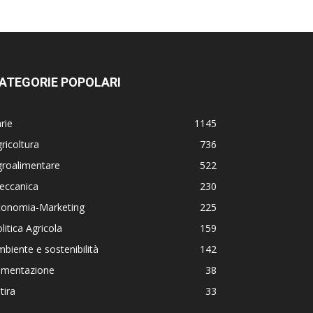
ATEGORIE POPOLARI
rie
1145
ricoltura
736
groalimentare
522
eccanica
230
conomia-Marketing
225
litica Agricola
159
biente e sostenibilità
142
limentazione
38
tira
33