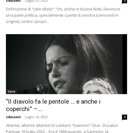
cibusonl
-
Luglio 23, 2023
0
Definizione di “Utile Idiota”: “chi, anche in buona fede, favorisce
una parte politica, specialmente i partiti di sinistra (comunisti in
origine), contro i propri...
Varie
“Il diavolo fa le pentole … e anche i
coperchi” –...
cibusonl
-
Luglio 16, 2023
0
Allarme, allarme allarme! Di Lambert "Daemon" Glue - Ducatus
Parmae 16 luglio 2032 - Era il 1969 quando, a Sanremo, la