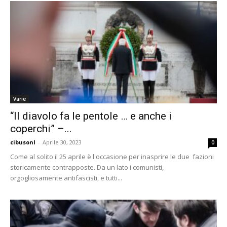
Varie
“Il diavolo fa le pentole … e anche i
coperchi” –...
cibusonl
-
Aprile 30, 2023
0
Come al solito il 25 aprile è l'occasione per inasprire le due fazioni
storicamente contrapposte. Da un lato i comunisti,
orgogliosamente antifascisti, e tutti...