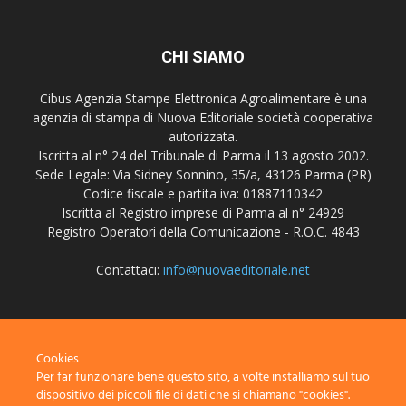
CHI SIAMO
Cibus Agenzia Stampe Elettronica Agroalimentare è una
agenzia di stampa di Nuova Editoriale società cooperativa
autorizzata.
Iscritta al n° 24 del Tribunale di Parma il 13 agosto 2002.
Sede Legale: Via Sidney Sonnino, 35/a, 43126 Parma (PR)
Codice fiscale e partita iva: 01887110342
Iscritta al Registro imprese di Parma al n° 24929
Registro Operatori della Comunicazione - R.O.C. 4843
Contattaci:
info@nuovaeditoriale.net
SEGUICI
Cookies
Per far funzionare bene questo sito, a volte installiamo sul tuo
dispositivo dei piccoli file di dati che si chiamano "cookies".