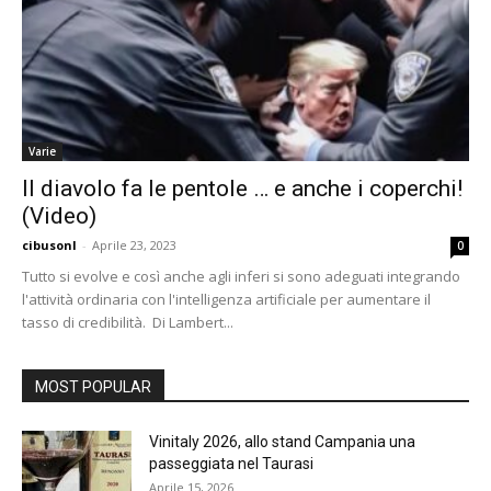
Varie
Il diavolo fa le pentole … e anche i coperchi!
(Video)
cibusonl
-
Aprile 23, 2023
0
Tutto si evolve e così anche agli inferi si sono adeguati integrando
l'attività ordinaria con l'intelligenza artificiale per aumentare il
tasso di credibilità. Di Lambert...
MOST POPULAR
Vinitaly 2026, allo stand Campania una
passeggiata nel Taurasi
Aprile 15, 2026