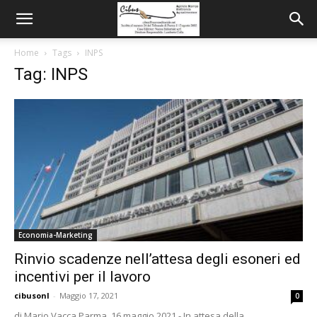
Home
Tags
INPS
Tag: INPS
Economia-Marketing
Rinvio scadenze nell’attesa degli esoneri ed
incentivi per il lavoro
cibusonl
-
Maggio 17, 2021
0
di Mario Vacca Parma, 16 maggio 2021 - In attesa della