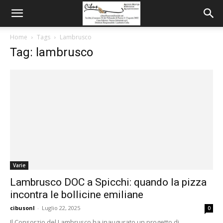
Home
Tags
Lambrusco
Tag: lambrusco
Varie
Lambrusco DOC a Spicchi: quando la pizza
incontra le bollicine emiliane
cibusonl
-
Luglio 22, 2025
0
Il Consorzio del Lambrusco ha inaugurato un progetto di