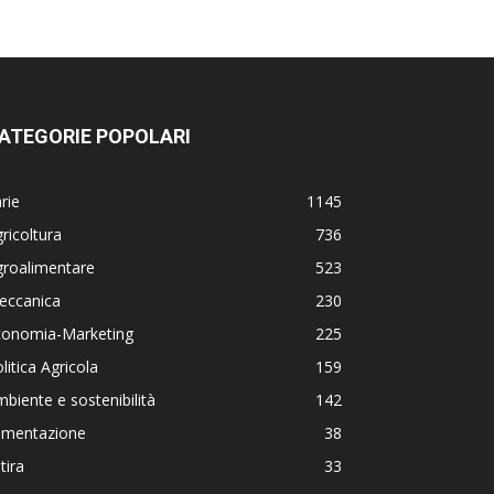
ATEGORIE POPOLARI
rie
1145
ricoltura
736
groalimentare
523
eccanica
230
conomia-Marketing
225
litica Agricola
159
biente e sostenibilità
142
limentazione
38
tira
33