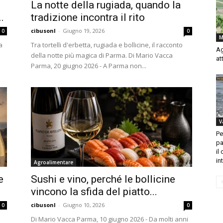
La notte della rugiada, quando la
.
tradizione incontra il rito
cibusonl
-
Giugno 19, 2026
0
0
M
a
Tra tortelli d'erbetta, rugiada e bollicine, il racconto
Ag
della notte più magica di Parma. Di Mario Vacca
at
Parma, 20 giugno 2026 - A Parma non...
V
Pe
pa
il
in
Agroalimentare
e
Sushi e vino, perché le bollicine
vincono la sfida del piatto...
cibusonl
-
Giugno 10, 2026
0
0
Di Mario Vacca Parma, 10 giugno 2026 - Da molti anni