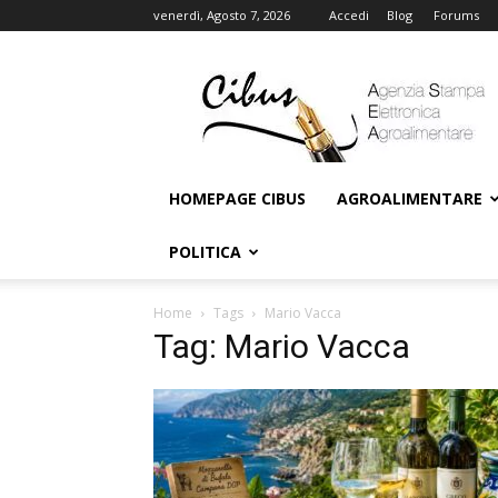
venerdì, Agosto 7, 2026
Accedi
Blog
Forums
Cibus
Online
HOMEPAGE CIBUS
AGROALIMENTARE
POLITICA
Home
Tags
Mario Vacca
Tag: Mario Vacca