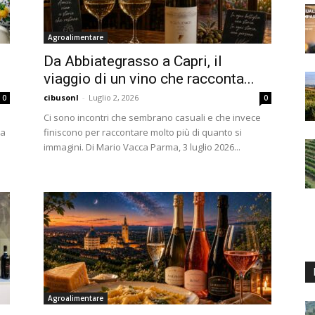
Agroalimentare
Da Abbiategrasso a Capri, il
viaggio di un vino che racconta...
cibusonl
-
Luglio 2, 2026
0
0
Ci sono incontri che sembrano casuali e che invece
na
finiscono per raccontare molto più di quanto si
immagini. Di Mario Vacca Parma, 3 luglio 2026...
Agroalimentare