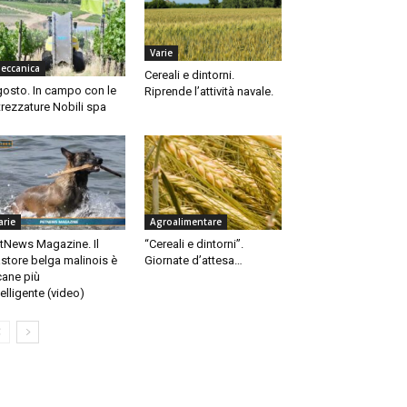
Varie
eccanica
Cereali e dintorni.
osto. In campo con le
Riprende l’attività navale.
trezzature Nobili spa
arie
Agroalimentare
tNews Magazine. Il
“Cereali e dintorni”.
store belga malinois è
Giornate d’attesa…
 cane più
telligente (video)