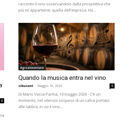
racconto il vino osservandolo dalla prospettiva che
più mi appartiene: quella dell'impresa. Ho...
Agroalimentare
Quando la musica entra nel vino
a
cibusonl
-
Maggio 10, 2026
0
Di Mario Vacca Parma, 10 maggio 2026 - C’è un
momento, nel silenzio sospeso di un calice portato
0
alle labbra, in cui il vino...
gma