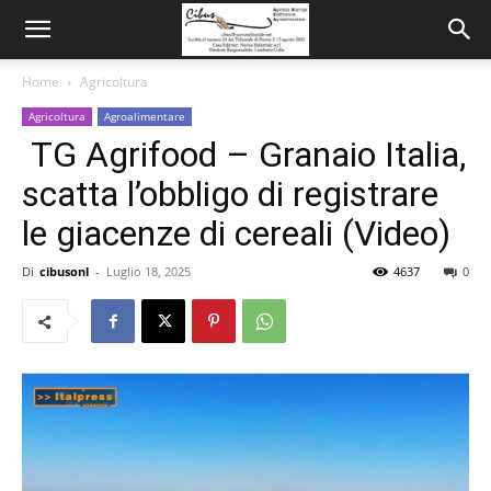
Home
Agricoltura
Agricoltura
Agroalimentare
TG Agrifood – Granaio Italia,
scatta l’obbligo di registrare
le giacenze di cereali (Video)
Di
cibusonl
-
Luglio 18, 2025
4637
0