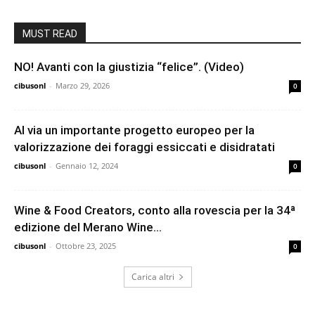
MUST READ
NO! Avanti con la giustizia “felice”. (Video)
cibusonl
-
Marzo 29, 2026
0
Al via un importante progetto europeo per la
valorizzazione dei foraggi essiccati e disidratati
cibusonl
-
Gennaio 12, 2024
0
Wine & Food Creators, conto alla rovescia per la 34ª
edizione del Merano Wine...
cibusonl
-
Ottobre 23, 2025
0
Carica altri