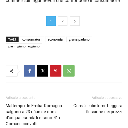
commerciali ingannevoli che confondono il consumatore
1
2
TAGS
consumatori
economia
grana padano
parmigiano reggiano
Articolo precedente
Articolo successivo
Maltempo. In Emilia-Romagna
Cereali e dintorni. Leggera
salgono a 23 i fiumi e corsi
flessione dei prezzi
d’acqua esondati e sono 41 i
Comuni coinvolti.