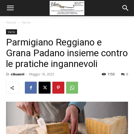
Home
Varie
Varie
Parmigiano Reggiano e
Grana Padano insieme contro
le pratiche ingannevoli
Di
cibusonl
-
Maggio 18, 2023
1153
0