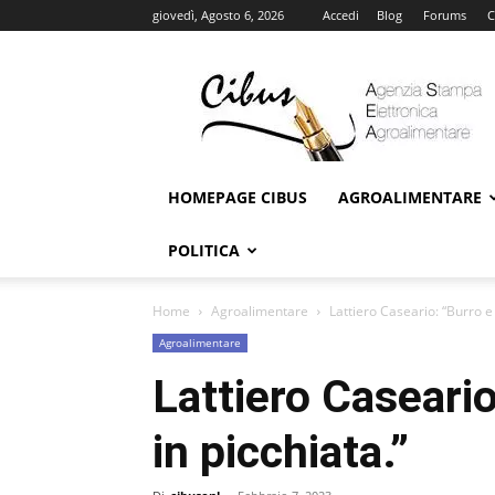
giovedì, Agosto 6, 2026
Accedi
Blog
Forums
C
Cibus
Online
HOMEPAGE CIBUS
AGROALIMENTARE
POLITICA
Home
Agroalimentare
Lattiero Caseario: “Burro e
Agroalimentare
Lattiero Caseari
in picchiata.”