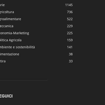
rie
1145
ricoltura
736
groalimentare
522
eccanica
229
conomia-Marketing
225
litica Agricola
159
biente e sostenibilità
141
limentazione
38
tira
33
EGUICI