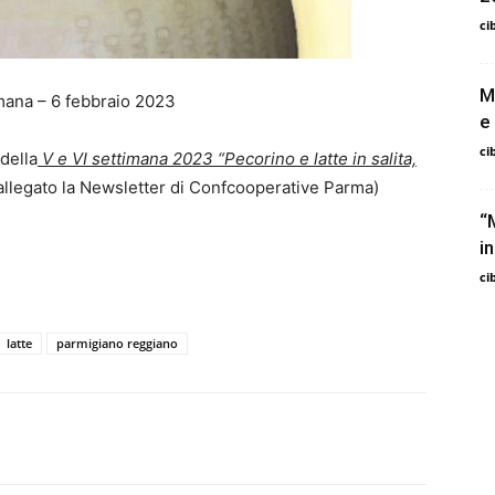
ci
M
mana – 6 febbraio 2023
e
ci
 della
V e VI settimana 2023 “Pecorino e latte in salita,
 allegato la Newsletter di Confcooperative Parma)
“
i
ci
latte
parmigiano reggiano