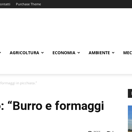
ontatti
Purchase Theme
AGRICOLTURA
ECONOMIA
AMBIENTE
MEC
 formaggi in picchiata.”
o: “Burro e formaggi