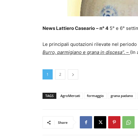
News Lattiero Caseario
– n° 4
5° e 6° setti
Le principali quotazioni rilevate nel periodo
Burro, parmigiano e grana in discesa”. –
(In
1
2
TAGS
AgroMercati
formaggio
grana padano
Share