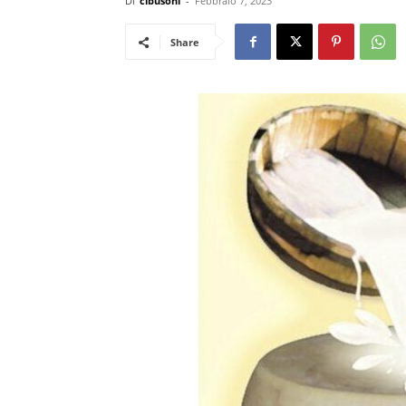
Di
cibusonl
-
Febbraio 7, 2023
Share