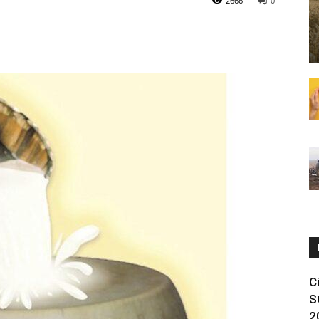
2666
0
C
S
2