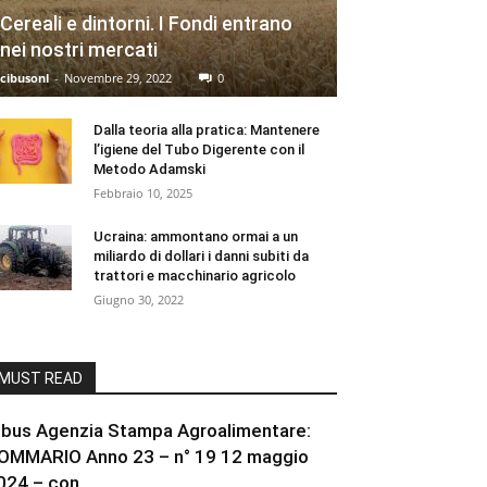
Cereali e dintorni. I Fondi entrano
nei nostri mercati
cibusonl
-
Novembre 29, 2022
0
Dalla teoria alla pratica: Mantenere
l’igiene del Tubo Digerente con il
Metodo Adamski
Febbraio 10, 2025
Ucraina: ammontano ormai a un
miliardo di dollari i danni subiti da
trattori e macchinario agricolo
Giugno 30, 2022
MUST READ
ibus Agenzia Stampa Agroalimentare:
OMMARIO Anno 23 – n° 19 12 maggio
024 – con...