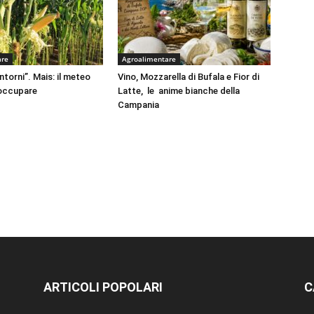
are
Agroalimentare
intorni”. Mais: il meteo
Vino, Mozzarella di Bufala e Fior di
eoccupare
Latte, le anime bianche della
Campania
ARTICOLI POPOLARI
C