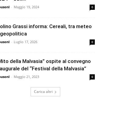
busonl
-
Maggio 19, 2024
0
olino Grassi informa: Cereali, tra meteo
 geopolitica
busonl
-
Luglio 17, 2026
0
Mito della Malvasia” ospite al convegno
naugurale del “Festival della Malvasia”
busonl
-
Maggio 21, 2023
0
Carica altri