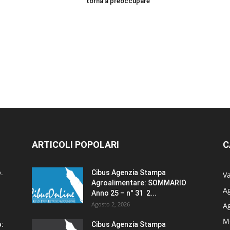
torna a preoccupare
ARTICOLI POPOLARI
C
.
Cibus Agenzia Stampa
Va
Agroalimentare: SOMMARIO
Ag
Anno 25 – n° 31 2...
Agosto 2, 2026
A
M
o:
Cibus Agenzia Stampa