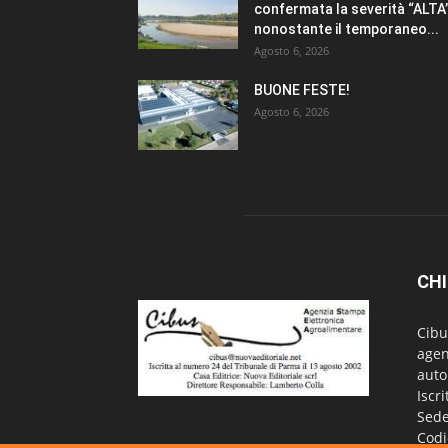
confermata la severità “ALTA
nonostante il temporaneo...
Agosto 6, 2026
BUONE FESTE!
Agosto 6, 2026
CHI
Cibu
agen
auto
Iscr
Sede
Codi