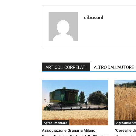
cibusonl
ARTICOLI CORRELATI
ALTRO DALL'AUTORE
Agroalimentare
Agroaliment
Associazione Granaria Milano.
“Cereali e di