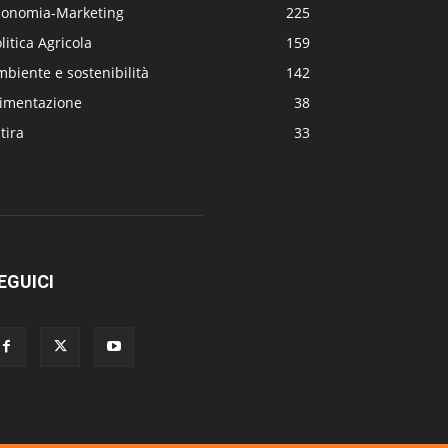
conomia-Marketing
225
litica Agricola
159
biente e sostenibilità
142
limentazione
38
tira
33
EGUICI