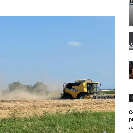
C
p
ci