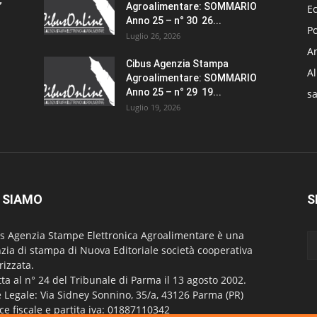
”
Agroalimentare: SOMMARIO
E
Anno 25 – n° 30 26...
Po
Luglio 26, 2026
Am
Cibus Agenzia Stampa
A
Agroalimentare: SOMMARIO
Anno 25 – n° 29 19...
sa
Luglio 19, 2026
 SIAMO
S
s Agenzia Stampe Elettronica Agroalimentare è una
zia di stampa di Nuova Editoriale società cooperativa
rizzata.
itta al n° 24 del Tribunale di Parma il 13 agosto 2002.
 Legale: Via Sidney Sonnino, 35/a, 43126 Parma (PR)
ce fiscale e partita iva: 01887110342