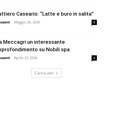
attiero Caseario: “Latte e buro in salita”
busonl
-
Maggio 26, 2026
0
a Meccagri un interessante
pprofondimento su Nobili spa
busonl
-
Aprile 23, 2026
0
Carica altri