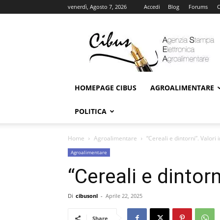
venerdì, Agosto 7, 2026
Accedi
Blog
Forums
C
Cibus
Online
HOMEPAGE CIBUS
AGROALIMENTARE
POLITICA
Home
Agroalimentare
“Cereali e dintorni”. Valori i
Agroalimentare
“Cereali e dintorn
Di
cibusonl
-
Aprile 22, 2025
Share