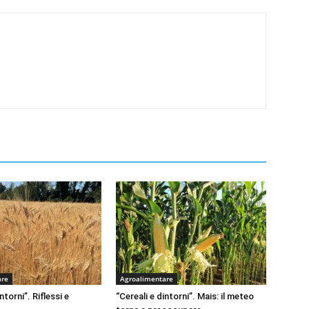
are
Agroalimentare
ntorni”. Riflessi e
“Cereali e dintorni”. Mais: il meteo