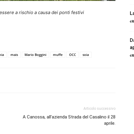
ssere a rischio a causa dei ponti festivi
L
ci
D
a
ia
mais
Mario Boggini
muffe
OCC
soia
ci
Articolo successivo
A Canossa, all’azienda Strada del Casalino il 28
aprile.