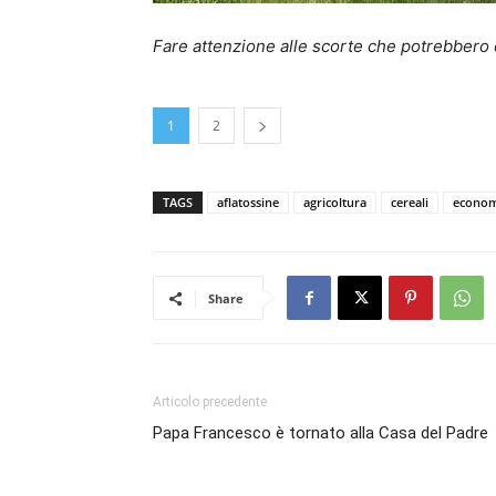
Fare attenzione alle scorte che potrebbero e
1
2
TAGS
aflatossine
agricoltura
cereali
econom
Share
Articolo precedente
Papa Francesco è tornato alla Casa del Padre