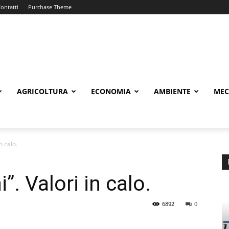
ontatti
Purchase Theme
AGRICOLTURA
ECONOMIA
AMBIENTE
MEC
n calo.
i”. Valori in calo.
6892
0