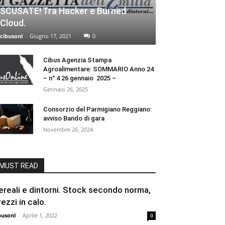
SCUSATE! Tra Hacker e Burned
Cloud.
cibusonl
-
Giugno 17, 2021
0
Cibus Agenzia Stampa
Agroalimentare: SOMMARIO Anno 24
– n° 4 26 gennaio 2025 –
Gennaio 26, 2025
Consorzio del Parmigiano Reggiano:
avviso Bando di gara
Novembre 26, 2024
MUST READ
ereali e dintorni. Stock secondo norma,
rezzi in calo.
busonl
-
Aprile 1, 2022
0