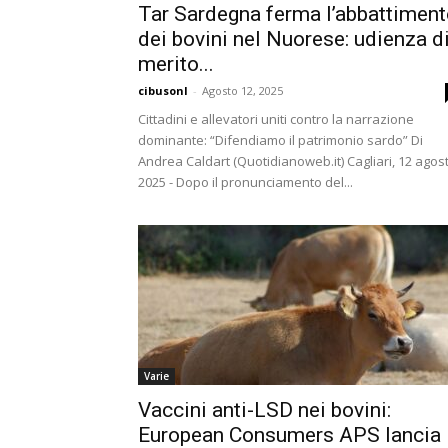
Tar Sardegna ferma l’abbattimen
dei bovini nel Nuorese: udienza d
merito...
cibusonl
-
Agosto 12, 2025
Cittadini e allevatori uniti contro la narrazione
dominante: “Difendiamo il patrimonio sardo” Di
Andrea Caldart (Quotidianoweb.it) Cagliari, 12 agos
2025 - Dopo il pronunciamento del...
Varie
Vaccini anti-LSD nei bovini:
European Consumers APS lancia