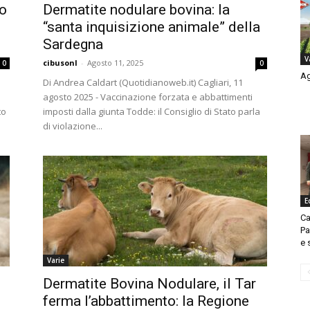
to
Dermatite nodulare bovina: la
i
“santa inquisizione animale” della
Sardegna
V
cibusonl
-
Agosto 11, 2025
0
0
Ag
Di Andrea Caldart (Quotidianoweb.it) Cagliari, 11
agosto 2025 - Vaccinazione forzata e abbattimenti
to
imposti dalla giunta Todde: il Consiglio di Stato parla
di violazione...
E
Ca
Pa
e 
Varie
Dermatite Bovina Nodulare, il Tar
ferma l’abbattimento: la Regione