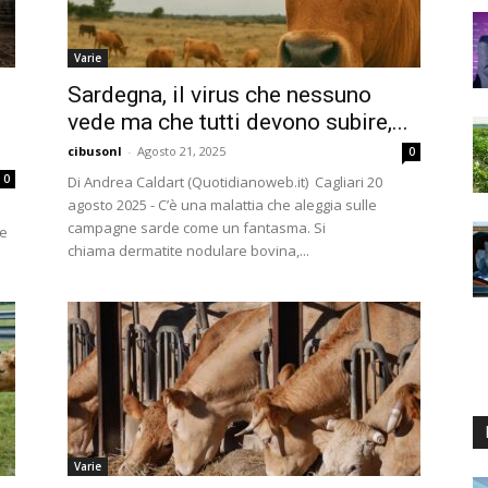
Varie
Sardegna, il virus che nessuno
vede ma che tutti devono subire,...
cibusonl
-
Agosto 21, 2025
0
0
Di Andrea Caldart (Quotidianoweb.it) Cagliari 20
agosto 2025 - C’è una malattia che aleggia sulle
campagne sarde come un fantasma. Si
te
chiama dermatite nodulare bovina,...
Varie