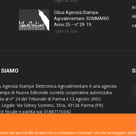
Luglio 26, 2026
Am
Cibus Agenzia Stampa
A
Agroalimentare: SOMMARIO
Anno 25 – n° 29 19...
sa
Luglio 19, 2026
 SIAMO
S
s Agenzia Stampe Elettronica Agroalimentare è una agenzia
tampa di Nuova Editoriale società cooperativa autorizzata.
tta al n° 24 del Tribunale di Parma il 13 agosto 2002.
 Legale: Via Sidney Sonnino, 35/a, 43126 Parma (PR)
ce fiscale e partita iva: 01887110342
itta al Registro imprese di Parma al n° 24929
stro Operatori della Comunicazione - R.O.C. 4843
tivo dei piccoli file di dati che si chiamano "cookies". Anche la maggior parte