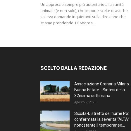
Un approccio sempre più autoritario alla sanità
animale (e non solo), che impone scelte drastiche,
solleva domande inquietanti sulla direzione che
stiamo prendendo. Di Andrea...
SCELTO DALLA REDAZIONE
Associazione Granaria Milano.
Buona Estate… Sintesi della
32esima settimana
Agosto 7, 2026
Siccità-Distretto del fiume Po:
confermata la severità “ALTA”
nonostante il temporaneo...