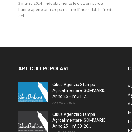
3 marzo 2024 - Indubbiamente le elezioni sarde
hanno aperto una crepa nella nell’inossidabile fronte
del...
ARTICOLI POPOLARI
C
Cibus Agenzia Stampa
Va
Agroalimentare: SOMMARIO
Ag
Anno 25 – n° 31 2...
Agosto 2, 2026
A
M
Cibus Agenzia Stampa
Agroalimentare: SOMMARIO
E
Anno 25 – n° 30 26...
Po