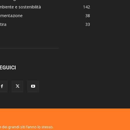
biente e sostenibilità
142
limentazione
38
tira
33
EGUICI
 dei grandi siti fanno lo stesso.