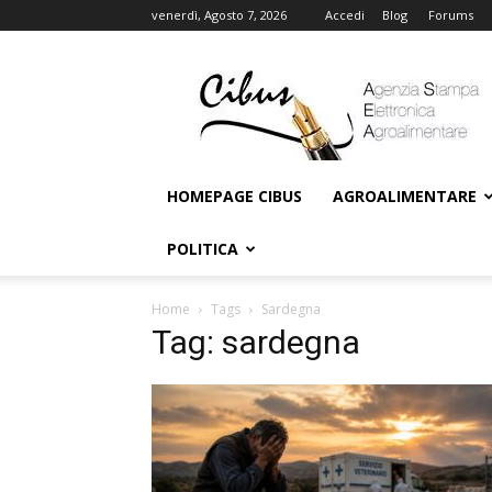
venerdì, Agosto 7, 2026
Accedi
Blog
Forums
Cibus
Online
HOMEPAGE CIBUS
AGROALIMENTARE
POLITICA
Home
Tags
Sardegna
Tag: sardegna