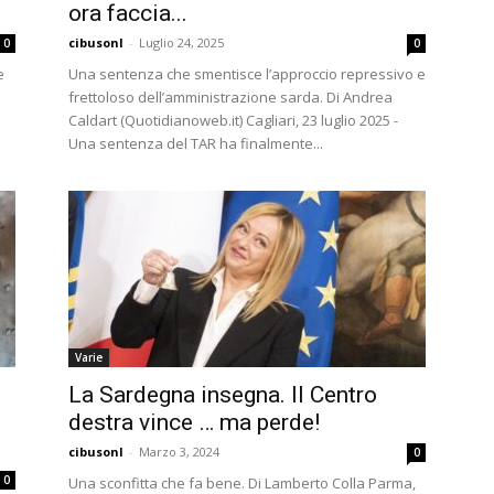
ora faccia...
cibusonl
-
Luglio 24, 2025
0
0
e
Una sentenza che smentisce l’approccio repressivo e
frettoloso dell’amministrazione sarda. Di Andrea
Caldart (Quotidianoweb.it) Cagliari, 23 luglio 2025 -
Una sentenza del TAR ha finalmente...
Varie
La Sardegna insegna. Il Centro
destra vince … ma perde!
cibusonl
-
Marzo 3, 2024
0
0
Una sconfitta che fa bene. Di Lamberto Colla Parma,