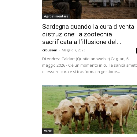
Agroalimentare
Sardegna quando la cura diventa
distruzione: la zootecnia
sacrificata all’illusione del...
cibusonl
-
Maggio 7, 2026
Di Andrea Caldart (Quotidianoweb.it) Cagliari, 6
maggio 2026 - C’è un momento in cui la sanità smet
di essere cura e si trasforma in gestione...
Varie