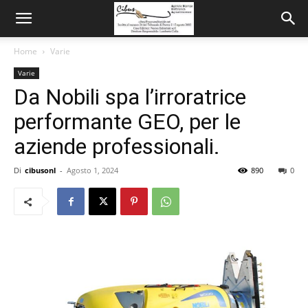
Home
Varie
Varie
Da Nobili spa l’irroratrice
performante GEO, per le
aziende professionali.
Di
cibusonl
-
Agosto 1, 2024
890
0