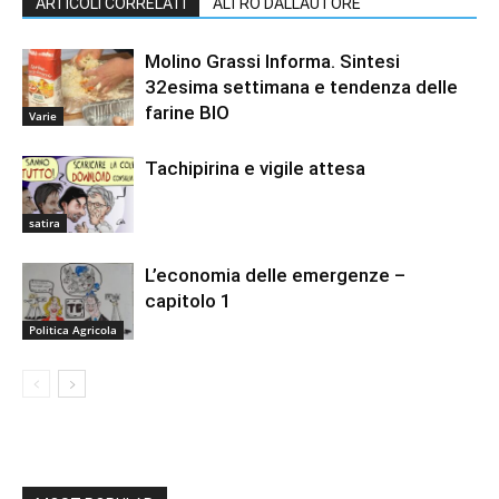
ARTICOLI CORRELATI
ALTRO DALL'AUTORE
Molino Grassi Informa. Sintesi
32esima settimana e tendenza delle
farine BIO
Varie
Tachipirina e vigile attesa
satira
L’economia delle emergenze –
capitolo 1
Politica Agricola