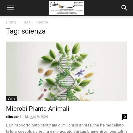
Home
Tags
Scienza
Tag: scienza
Varie
Microbi Piante Animali
cibusonl
-
Maggio 9, 2024
0
È un rapporto nato centinaia di milioni di anni fa che ha modellato
la loro coevoluzione ma è minacciato dai cambiamenti ambientali in