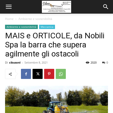
Home
Ambiente e sostenibilità
Ambiente e sostenibilità
Meccanica
MAIS e ORTICOLE, da Nobili
Spa la barra che supera
agilmente gli ostacoli
Di
cibusonl
-
Settembre 8, 2021
2020
0