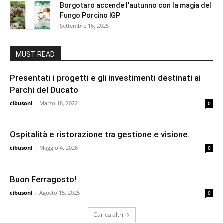
Borgotaro accende l’autunno con la magia del
Fungo Porcino IGP
Settembre 16, 2025
MUST READ
Presentati i progetti e gli investimenti destinati ai
Parchi del Ducato
cibusonl
-
Marzo 18, 2022
0
Ospitalità e ristorazione tra gestione e visione.
cibusonl
-
Maggio 4, 2026
0
Buon Ferragosto!
cibusonl
-
Agosto 15, 2025
0
Carica altri