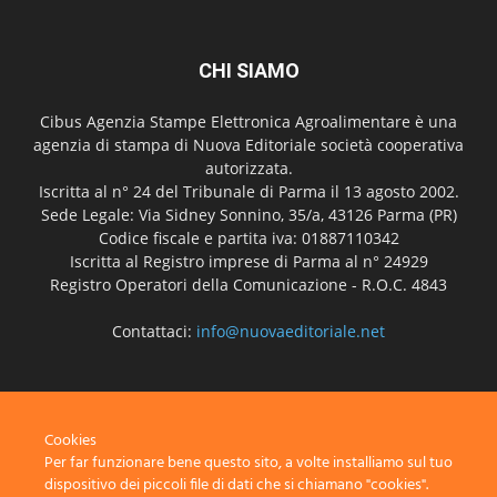
CHI SIAMO
Cibus Agenzia Stampe Elettronica Agroalimentare è una
agenzia di stampa di Nuova Editoriale società cooperativa
autorizzata.
Iscritta al n° 24 del Tribunale di Parma il 13 agosto 2002.
Sede Legale: Via Sidney Sonnino, 35/a, 43126 Parma (PR)
Codice fiscale e partita iva: 01887110342
Iscritta al Registro imprese di Parma al n° 24929
Registro Operatori della Comunicazione - R.O.C. 4843
Contattaci:
info@nuovaeditoriale.net
SEGUICI
Cookies
Per far funzionare bene questo sito, a volte installiamo sul tuo
dispositivo dei piccoli file di dati che si chiamano "cookies".