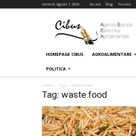
venerdì, Agosto 7, 2026
Accedi
Blog
Forums
Cibus
Online
HOMEPAGE CIBUS
AGROALIMENTARE
POLITICA
Home
Tags
Waste food
Tag: waste food