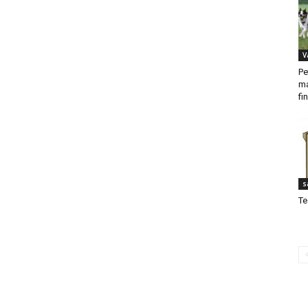
V
Pe
ma
fi
s
Te