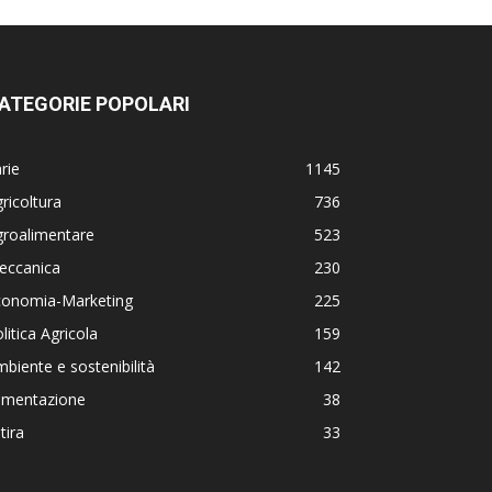
ATEGORIE POPOLARI
rie
1145
ricoltura
736
groalimentare
523
eccanica
230
conomia-Marketing
225
litica Agricola
159
biente e sostenibilità
142
limentazione
38
tira
33