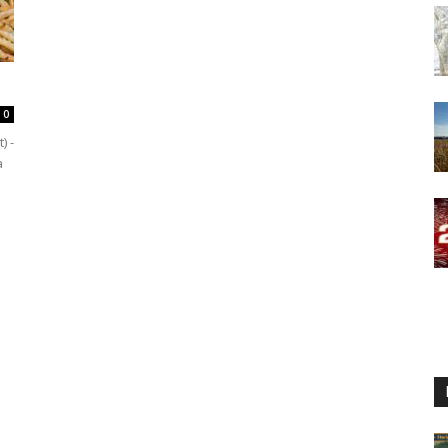
0
) -
a