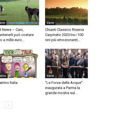
arie
Varie
t News – Cani,
Chianti Classico Riserva
ntenerli può costare
Carpineto 2020 tra i 100
no a mille euro...
vini più emozionanti...
atira
Varie
atrino Italia
“Le Forze delle Acque”:
inaugurata a Parma la
grande mostra sul...