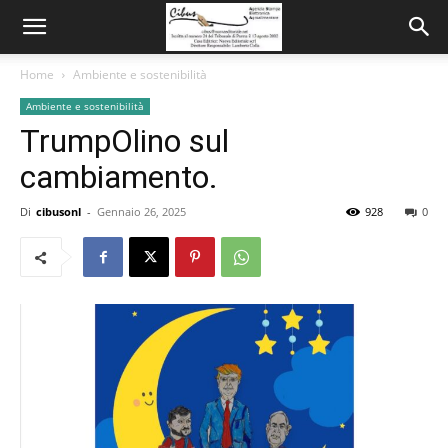
Home
Ambiente e sostenibilità
Ambiente e sostenibilità
TrumpOlino sul
cambiamento.
Di
cibusonl
-
Gennaio 26, 2025
928
0