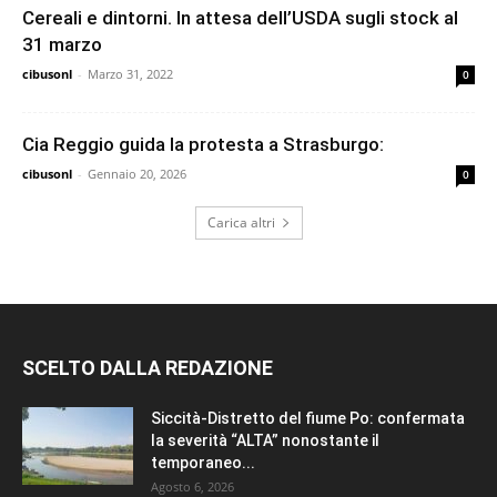
Cereali e dintorni. In attesa dell’USDA sugli stock al
31 marzo
cibusonl
-
Marzo 31, 2022
0
Cia Reggio guida la protesta a Strasburgo:
cibusonl
-
Gennaio 20, 2026
0
Carica altri
SCELTO DALLA REDAZIONE
Siccità-Distretto del fiume Po: confermata
la severità “ALTA” nonostante il
temporaneo...
Agosto 6, 2026