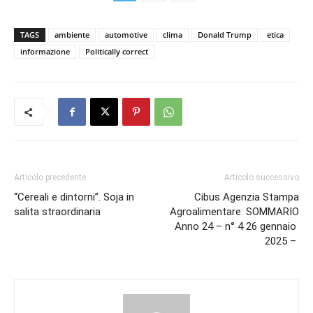
TAGS
ambiente
automotive
clima
Donald Trump
etica
informazione
Politically correct
Articolo precedente
Articolo successivo
“Cereali e dintorni”. Soja in
Cibus Agenzia Stampa
salita straordinaria
Agroalimentare: SOMMARIO
Anno 24 – n° 4 26 gennaio
2025 –