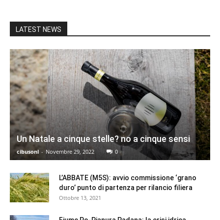
LATEST NEWS
Un Natale a cinque stelle? no a cinque sensi
cibusonl
-
Novembre 29, 2022
0
L’ABBATE (M5S): avvio commissione ‘grano
duro’ punto di partenza per rilancio filiera
Ottobre 13, 2021
Fiume Po-Pianura Padana: la crisi idrica