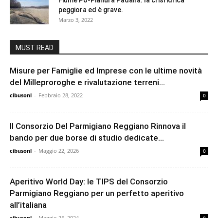
peggiora ed è grave.
Marzo 3, 2022
MUST READ
Misure per Famiglie ed Imprese con le ultime novità
del Milleproroghe e rivalutazione terreni...
cibusonl
-
Febbraio 28, 2022
0
Il Consorzio Del Parmigiano Reggiano Rinnova il
bando per due borse di studio dedicate...
cibusonl
-
Maggio 22, 2026
0
Aperitivo World Day: le TIPS del Consorzio
Parmigiano Reggiano per un perfetto aperitivo
all’italiana
cibusonl
-
Maggio 25, 2024
0