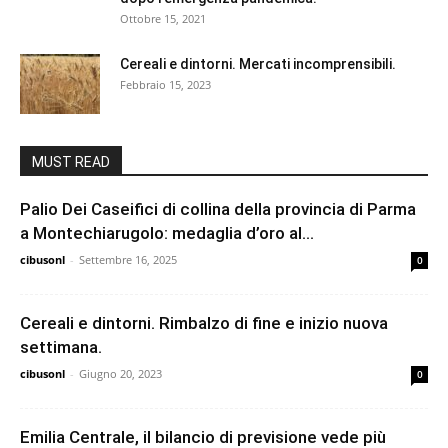
Ottobre 15, 2021
Cereali e dintorni. Mercati incomprensibili.
Febbraio 15, 2023
MUST READ
Palio Dei Caseifici di collina della provincia di Parma
a Montechiarugolo: medaglia d’oro al...
cibusonl
-
Settembre 16, 2025
0
Cereali e dintorni. Rimbalzo di fine e inizio nuova
settimana.
cibusonl
-
Giugno 20, 2023
0
Emilia Centrale, il bilancio di previsione vede più