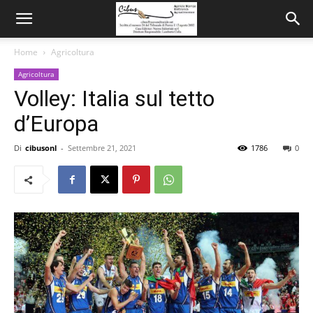
Home
Agricoltura
Agricoltura
Volley: Italia sul tetto
d’Europa
Di
cibusonl
-
Settembre 21, 2021
1786
0