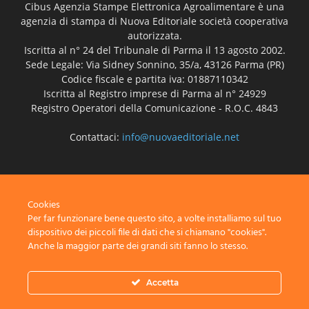
Cibus Agenzia Stampe Elettronica Agroalimentare è una
agenzia di stampa di Nuova Editoriale società cooperativa
autorizzata.
Iscritta al n° 24 del Tribunale di Parma il 13 agosto 2002.
Sede Legale: Via Sidney Sonnino, 35/a, 43126 Parma (PR)
Codice fiscale e partita iva: 01887110342
Iscritta al Registro imprese di Parma al n° 24929
Registro Operatori della Comunicazione - R.O.C. 4843
Contattaci:
info@nuovaeditoriale.net
SEGUICI
Cookies
Per far funzionare bene questo sito, a volte installiamo sul tuo
dispositivo dei piccoli file di dati che si chiamano "cookies".
Anche la maggior parte dei grandi siti fanno lo stesso.
Disclaimer
Privacy
Advertisement
Contact Us
Accetta
© Nuova Editoriale società cooperativa