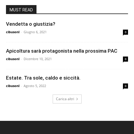
MUST READ
Vendetta o giustizia?
cibusonl
-
Giugno 6, 2021
0
Apicoltura sarà protagonista nella prossima PAC
cibusonl
-
Dicembre 10, 2021
0
Estate. Tra sole, caldo e siccità.
cibusonl
-
Agosto 5, 2022
0
Carica altri