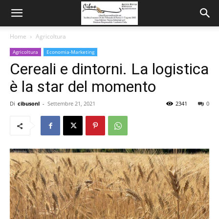
Home
Agricoltura
Agricoltura
Economia-Marketing
Cereali e dintorni. La logistica
è la star del momento
Di
cibusonl
-
Settembre 21, 2021
2341
0