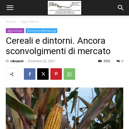
Home
Agricoltura
Agricoltura
Economia-Marketing
Cereali e dintorni. Ancora
sconvolgimenti di mercato
Di
cibusonl
-
Dicembre 22, 2021
3352
0