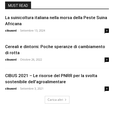
MUST READ
La suinicoltura italiana nella morsa della Peste Suina
Africana
cibusonl
-
Settembre 13, 2024
0
Cereali e dintorni. Poche speranze di cambiamento
di rotta
cibusonl
-
Ottobre 26, 2022
0
CIBUS 2021 – Le risorse del PNRR per la svolta
sostenibile dell’agroalimentare
cibusonl
-
Settembre 3, 2021
0
Carica altri