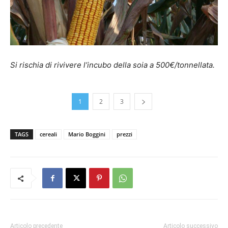
Si rischia di rivivere l’incubo della soia a 500€/tonnellata.
1
2
3
TAGS
cereali
Mario Boggini
prezzi
Articolo precedente
Articolo successivo