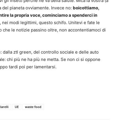
i gli insetti perchè ne va della salute. Mica la vostra (a
la del pianeta ovviamente. Invece no:
boicottiamo,
ntire la propria voce, cominciamo a spenderci in
, nei modi legittimi, questo schifo. Unitevi e fate le
che le notizie passino oltre, non accontentiamoci di
 dalla ztl green, del controllo sociale e delle auto
iciale: chi più ne ha più ne metta. Se non ci si oppone
ppo tardi poi per lamentarsi.
larelli
UE
waste food