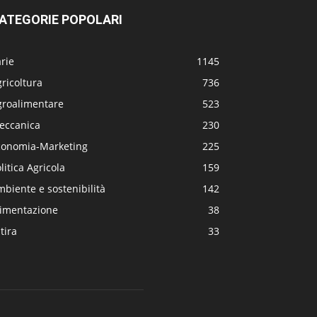
ATEGORIE POPOLARI
rie
1145
ricoltura
736
groalimentare
523
eccanica
230
conomia-Marketing
225
litica Agricola
159
biente e sostenibilità
142
limentazione
38
tira
33