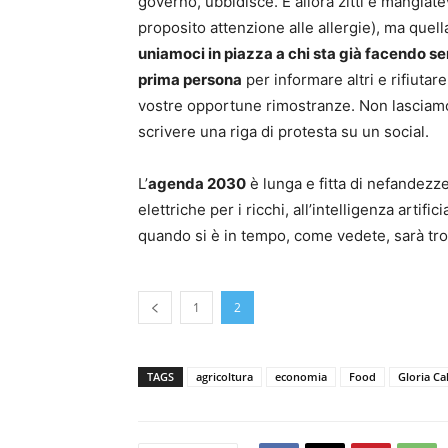
governo, ubbidisce. E allora zitti e mangiatev
proposito attenzione alle allergie), ma quel
uniamoci in piazza a chi sta già facendo se
prima persona
per informare altri e rifiutare
vostre opportune rimostranze. Non lasciamo 
scrivere una riga di protesta su un social.
L’
agenda 2030
è lunga e fitta di nefandezze:
elettriche per i ricchi, all’intelligenza artif
quando si è in tempo, come vedete, sarà tro
1
2
TAGS
agricoltura
economia
Food
Gloria Cal