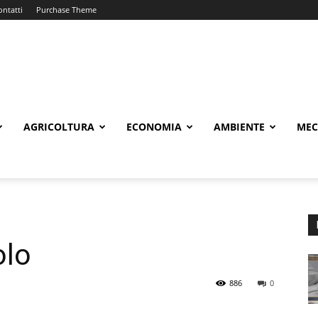
ontatti
Purchase Theme
AGRICOLTURA
ECONOMIA
AMBIENTE
MEC
olo
886
0