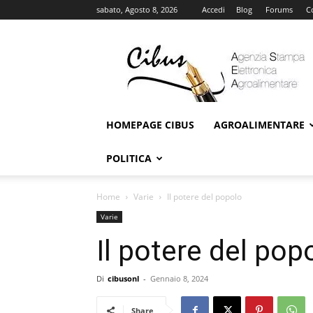
sabato, Agosto 8, 2026
Accedi
Blog
Forums
C
Cibus
Online
HOMEPAGE CIBUS
AGROALIMENTARE
POLITICA
Home
Varie
Il potere del popolo
Varie
Il potere del pop
Di
cibusonl
-
Gennaio 8, 2024
Share