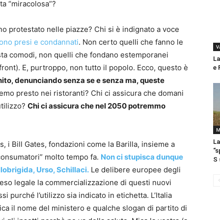
ta “miracolosa”?
o protestato nelle piazze? Chi si è indignato a voce
ono presi e condannati
. Non certo quelli che fanno le
V
i sta comodi, non quelli che fondano estemporanei
La
front). E, purtroppo, non tutto il popolo. Ecco, questo è
e 
 unito, denunciando senza se e senza ma, queste
emo presto nei ristoranti? Chi ci assicura che domani
tilizzo?
Chi ci assicura che nel 2050 potremmo
M
La
, i Bill Gates, fondazioni come la Barilla, insieme a
“s
 “consumatori” molto tempo fa.
Non ci stupisca dunque
S 
lobrigida, Urso, Schillaci.
Le delibere europee degli
 reso legale la commercializzazione di questi nuovi
purché l’utilizzo sia indicato in etichetta. L’Italia
ca il nome del ministero e qualche slogan di partito di