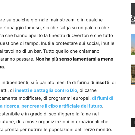
are su qualche giornale mainstream, o in qualche
ersonaggio famoso, sia che salga su un palco o che
ica che hanno aperto la finestra di Overton e che tutto
uestione di tempo. Inutile protestare sui social, inutile
l tavolino di un bar. Tutto quello che chiamano
 faranno passare.
Non ha più senso lamentarsi a meno
na.
 indipendenti, si è parlato mesi fa di farina di
insetti
, di
etti, di
insetti e battaglia contro Dio
, di carne
icamente modificate, di programmi europei,
di fiumi di
ricerca, per creare il cibo artificiale del futuro
.
stenibile e in grado di sconfiggere la fame nel
u Youtube, di famose organizzazioni internazionali che
a pronta per nutrire le popolazioni del Terzo mondo.