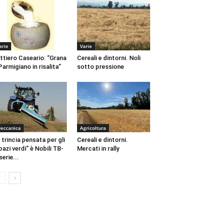
arie
Varie
ttiero Caseario: “Grana
Cereali e dintorni. Noli
Parmigiano in risalita”
sotto pressione
eccanica
Agricoltura
 trincia pensata per gli
Cereali e dintorni.
pazi verdi” è Nobili TB-
Mercati in rally
serie...