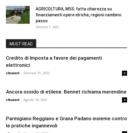
AGRICOLTURA, M5S: fatta chiarezza su
finanziamenti opere idriche, regioni cambino
passo
Ottobre 7, 2021
MUST READ
Credito di Imposta a favore dei pagamenti
elettronici
cibusonl
-
Gennaio 31, 2022
0
Ancora ossido di etilene. Bennet richiama merendine
cibusonl
-
Agosto 10, 2021
0
Parmigiano Reggiano e Grana Padano insieme contro
le pratiche ingannevoli