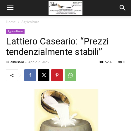
Home
Agricoltura
Agricoltura
Lattiero Caseario: “Prezzi
tendenzialmente stabili”
Di
cibusonl
-
Aprile 7, 2025
5296
0