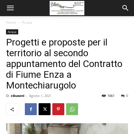
Home
Acqua
Acqua
Progetti e proposte per il
territorio al secondo
appuntamento del Contratto
di Fiume Enza a
Montechiarugolo
Di
cibusonl
-
Agosto 1, 2021
1661
0