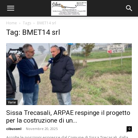
Home
Tags
BMET14 srl
Tag: BMET14 srl
Varie
Sissa Trecasali, ARPAE respinge il progetto
per la costruzione di un...
cibusonl
-
Novembre 20, 2025
0
Accolte le posizioni espresse dal Comune di Sissa Trecasali, dalla